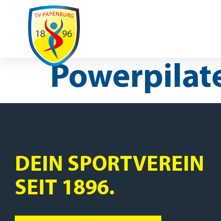
Ausfälle / Änderungen
Spenden
Spo
UNSER VEREIN
SPORTAR
REHASPORT
Powerpilat
DEIN SPORTVEREIN
SEIT 1896.