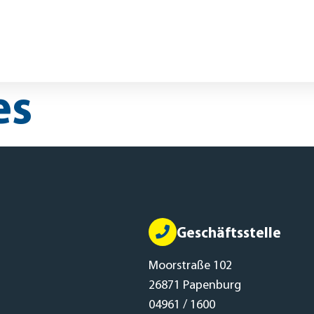
nsoren
Beiträge
FAQs
Kontakt
Mitgliederportal
TEN
GROUPFITNESS
GESUNDHEITSSPOR
es
Geschäftsstelle
Moorstraße 102
26871 Papenburg
04961 / 1600