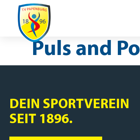
Ausfälle / Änderungen
Spenden
Spo
UNSER VEREIN
SPORTAR
REHASPORT
Puls and P
DEIN SPORTVEREIN
SEIT 1896.