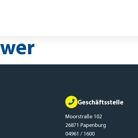
nsoren
Beiträge
FAQs
Kontakt
Mitgliederportal
TEN
GROUPFITNESS
GESUNDHEITSSPOR
ower
Geschäftsstelle
Moorstraße 102
26871 Papenburg
04961 / 1600