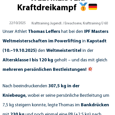
Kraftdreikampf
22/10/2025
Krafttraining Jugendl. / Erwachsene
,
Krafttraining Ü 60
Unser Athlet
Thomas Leffers
hat bei den
IPF Masters
Weltmeisterschaften im Powerlifting
in
Kapstadt
(10.–19.10.2025)
den
Weltmeistertitel
in der
Altersklasse I bis 120 kg
geholt – und das mit gleich
mehreren persönlichen Bestleistungen!
Nach beeindruckenden
307,5 kg in der
Kniebeuge,
wobei er seine persönliche Bestleitung um
7,5 kg steigern konnte, legte Thomas im
Bankdrücken
mit
230 kg
und noch einmal eine PB (+2,5 kg) nach.