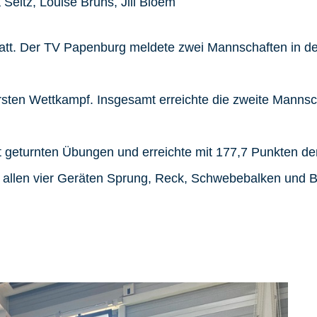
 Seitz, Louise Bruns, Jill Bloem
tt. Der TV Papenburg meldete zwei Mannschaften in der 
rsten Wettkampf. Insgesamt erreichte die zweite Mannsch
t geturnten Übungen und erreichte mit 177,7 Punkten d
 allen vier Geräten Sprung, Reck, Schwebebalken und B