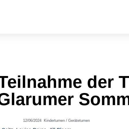
ponsoren
Beiträge
FAQs
Kontakt
Mitgliederportal
ARTEN
GROUPFITNESS
GESUNDHEIT
 Teilnahme der 
 Glarumer Som
12/06/2024
Kinderturnen / Geräteturnen