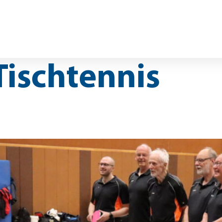
nsoren
Beiträge
FAQs
Kontakt
Mitgliederportal
TEN
GROUPFITNESS
GESUNDHEITSSPOR
Tischtennis